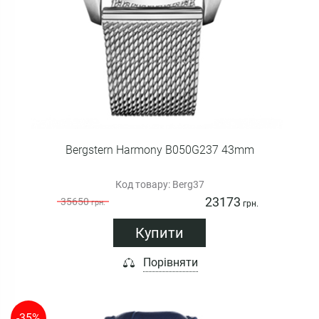
Bergstern Harmony B050G237 43mm
Код товару: Berg37
23173
35650
грн.
грн.
Купити
Порівняти
-35%