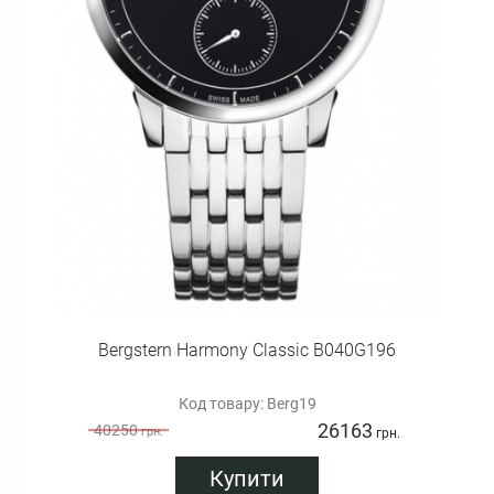
Bergstern Harmony Classic B040G196
Код товару: Berg19
26163
40250
грн.
грн.
Купити