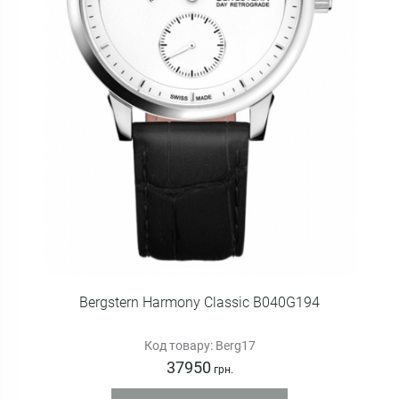
Bergstern Harmony Classic B040G194
Код товару: Berg17
37950
грн.