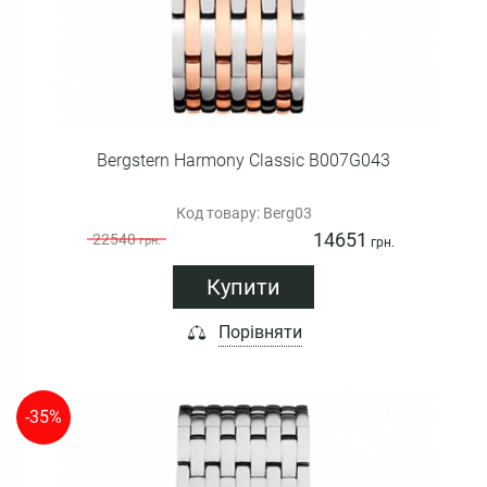
Bergstern Harmony Classic B007G043
Код товару: Berg03
14651
22540
грн.
грн.
Купити
Порівняти
-35%