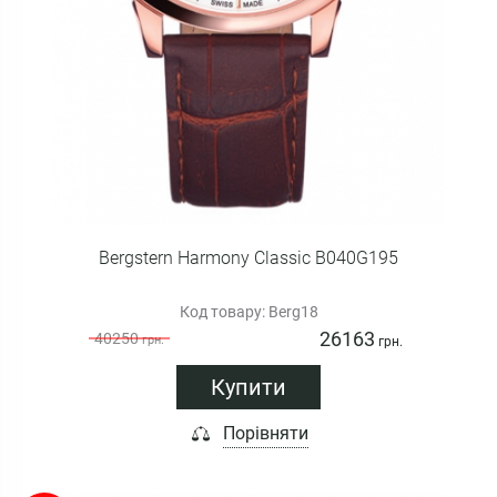
Bergstern Harmony Classic B040G195
Код товару: Berg18
26163
40250
грн.
грн.
Купити
Порівняти