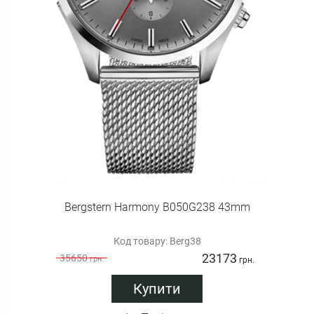
Bergstern Harmony B050G238 43mm
Код товару: Berg38
23173
35650
грн.
грн.
Купити