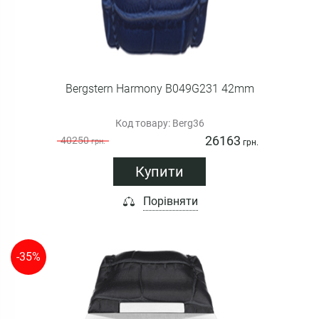
Bergstern Harmony B049G231 42mm
Код товару: Berg36
26163
40250
грн.
грн.
Купити
Порівняти
-35%