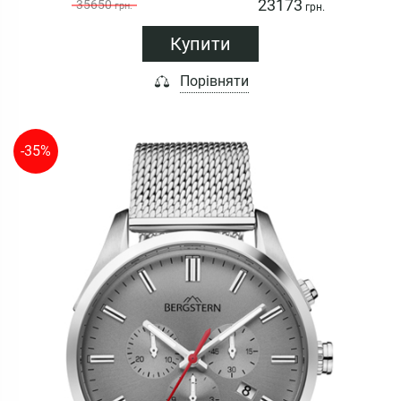
23173
35650
грн.
грн.
Купити
Порівняти
-35%