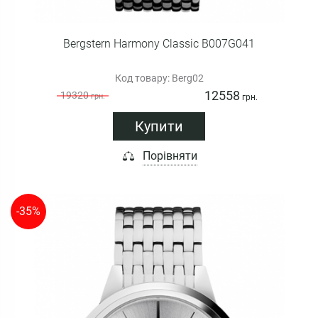
Bergstern Harmony Classic B007G041
Код товару: Berg02
12558
19320
грн.
грн.
Купити
Порівняти
-35%