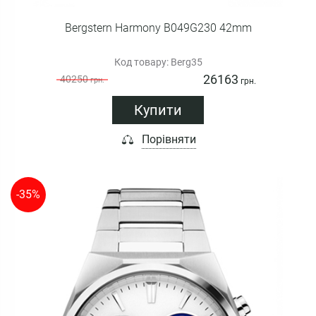
Bergstern Harmony B049G230 42mm
Код товару: Berg35
26163
40250
грн.
грн.
Купити
Порівняти
-35%