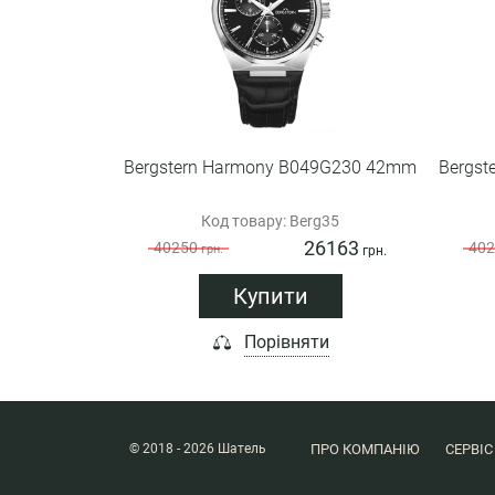
Bergstern Harmony B049G230 42mm
Bergs
Код товару: Berg35
26163
40250
402
грн.
грн.
Купити
Порівняти
ПРО КОМПАНІЮ
СЕРВІС
© 2018 - 2026 Шатель