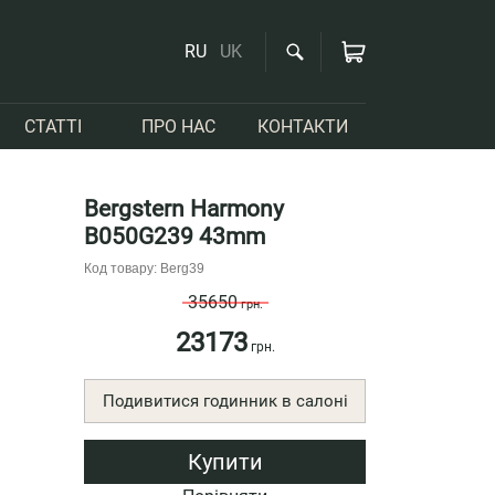
RU
UK
СТАТТІ
ПРО НАС
КОНТАКТИ
Bergstern Harmony
B050G239 43mm
Код товару: Berg39
35650
грн.
23173
грн.
Подивитися годинник в салоні
Купити