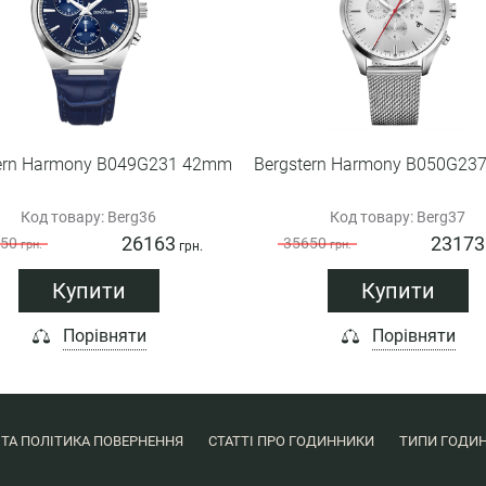
tern Harmony B049G231 42mm
Bergstern Harmony B050G23
Код товару: Berg36
Код товару: Berg37
26163
23173
50
35650
грн.
грн.
грн.
Купити
Купити
Порівняти
Порівняти
 ТА ПОЛІТИКА ПОВЕРНЕННЯ
СТАТТІ ПРО ГОДИННИКИ
ТИПИ ГОДИН