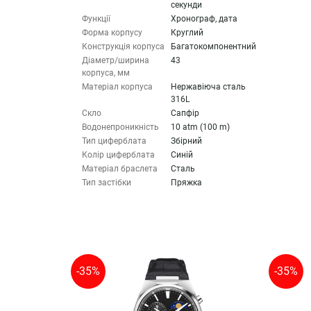
секунди
Функції
Хронограф, дата
Форма корпусу
Круглий
Конструкція корпуса
Багатокомпонентний
Діаметр/ширина
43
корпуса, мм
Матеріал корпуса
Нержавіюча сталь
316L
Скло
Сапфір
Водонепроникність
10 atm (100 m)
Тип циферблата
Збірний
Колір циферблата
Синій
Матеріал браслета
Сталь
Тип застібки
Пряжка
-35%
-35%