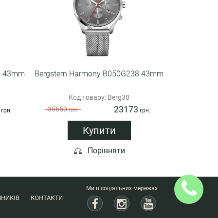
7 43mm
Bergstern Harmony B050G238 43mm
Код товару: Berg38
23173
35650
грн.
грн.
грн.
Купити
Порівняти
Ми в соціальних мережах
НИКІВ
КОНТАКТИ