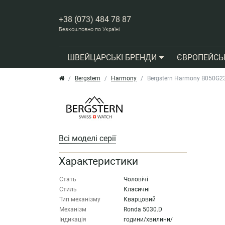
+38 (073) 484 78 87
Безкоштовно по Україні
ШВЕЙЦАРСЬКІ БРЕНДИ
ЄВРОПЕЙСЬ
Bergstern
Harmony
Bergstern Harmony B050G
Всі моделі серії
Характеристики
Стать
Чоловічі
Стиль
Класичні
Тип механізму
Кварцовий
Механізм
Ronda 5030.D
Індикація
години/хвилини/