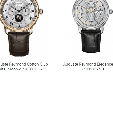
uste Reymond Cotton Club
Auguste Reymond Elegance
bital Moon AR1680.3.5605
623D610-75a
Код товару: Au.R020
Код товару: Au.R019
65090
34040
грн.
грн.
Купити
Купити
Порівняти
Порівняти