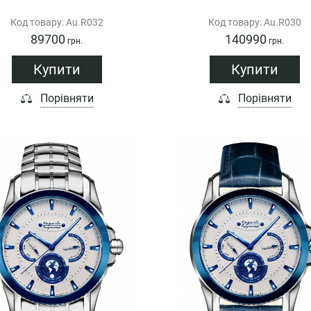
Код товару: Au.R032
Код товару: Au.R030
89700
140990
грн.
грн.
Купити
Купити
Порівняти
Порівняти