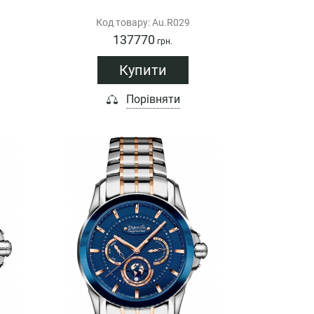
Код товару: Au.R029
137770
грн.
Купити
Порівняти