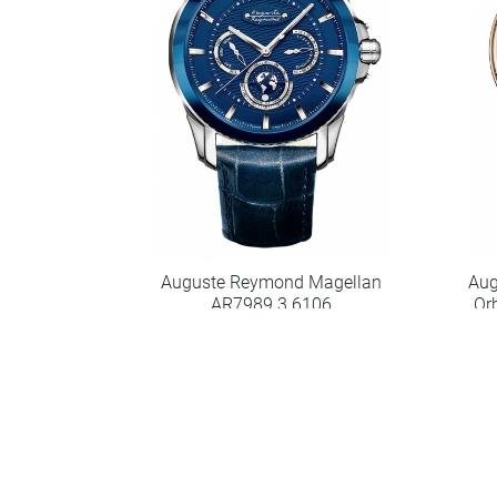
Auguste Reymond Magellan
Aug
AR7989.3.6106
Or
Код товару: Au.R022
75670
грн.
Купити
Порівняти