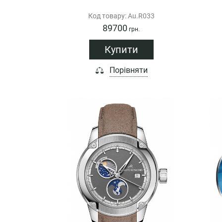
Код товару: Au.R033
89700
грн.
Купити
Порівняти