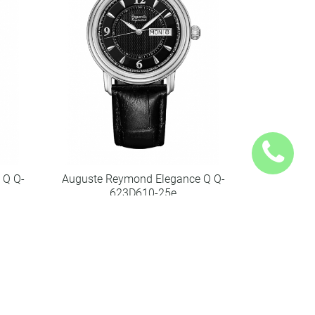
 Q Q-
Auguste Reymond Elegance Q Q-
623D610-25e
Код товару: Au.R018
34040
грн.
Купити
Порівняти