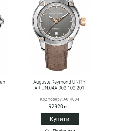
lan
Auguste Reymond UNITY
AR.UN.04A.002.102.201
Код товару: Au.R034
92920
грн.
Купити