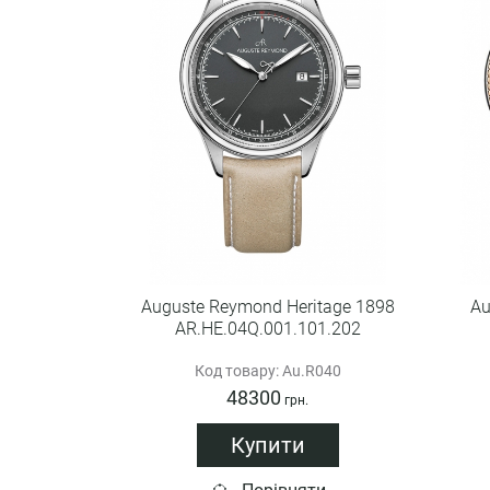
Auguste Reymond Heritage 1898
Au
AR.HE.04Q.001.101.202
Код товару: Au.R040
48300
грн.
Купити