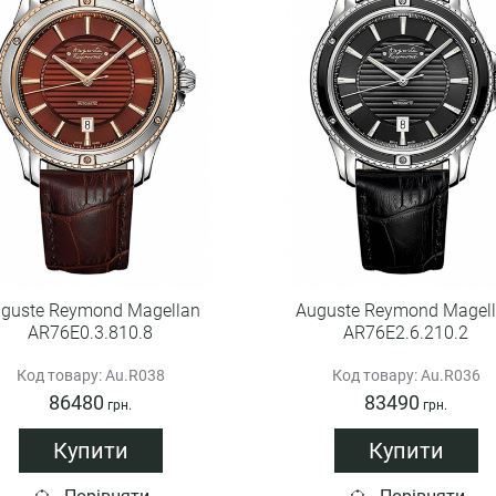
guste Reymond Magellan
Auguste Reymond Magel
AR76E0.3.810.8
AR76E2.6.210.2
Код товару: Au.R038
Код товару: Au.R036
86480
83490
грн.
грн.
Купити
Купити