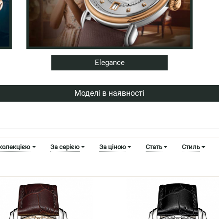
Elegance
Моделі в наявності
 колекцією
За серією
За ціною
Стать
Стиль