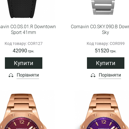
navin CO.DS.01.R Downtown
Cornavin CO.SKY.09D.B Dow
Sport 41mm
Sky
Код товару: COR127
Код товару: COR099
42090
51520
грн.
грн.
Купити
Купити
Порівняти
Порівняти