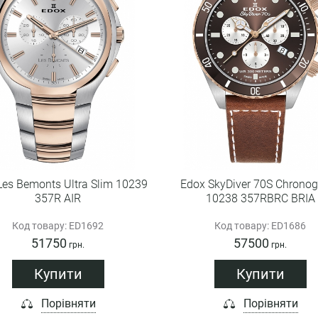
Les Bemonts Ultra Slim 10239
Edox SkyDiver 70S Chrono
357R AIR
10238 357RBRC BRIA
Код товару: ED1692
Код товару: ED1686
51750
57500
грн.
грн.
Купити
Купити
Порівняти
Порівняти