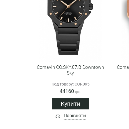
Cornavin CO.SKY.07.B Downtown
Corna
Sky
Код товару: COR095
44160
грн.
Купити
Порівняти