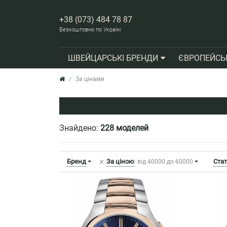
+38 (073) 484 78 87
Безкоштовно по Україні
ШВЕЙЦАРСЬКІ БРЕНДИ
ЄВРОПЕЙСЬ
За цінами
Знайдено:
228 моделей
+
Бренд
За ціною
Ста
: від 40000 до 60000