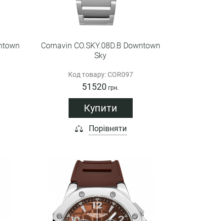
ntown
Cornavin CO.SKY.08D.B Downtown
Sky
Код товару: COR097
51520
грн.
Купити
Порівняти