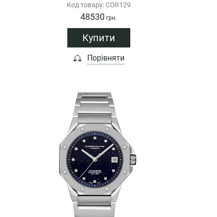
Код товару: COR129
48530
грн.
Купити
Порівняти