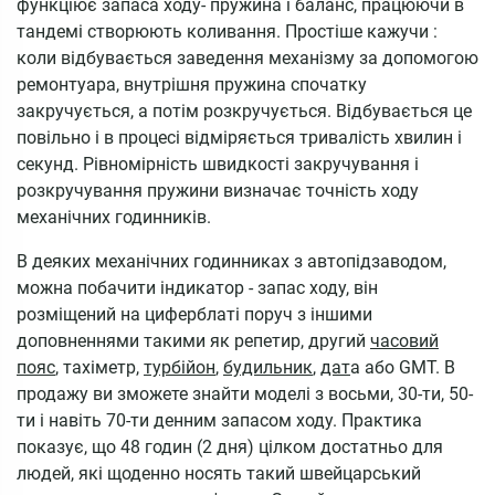
функціює запаса ходу- пружина і баланс, працюючи в
тандемі створюють коливання. Простіше кажучи :
коли відбувається заведення механізму за допомогою
ремонтуара, внутрішня пружина спочатку
закручується, а потім розкручується. Відбувається це
повільно і в процесі відміряється тривалість хвилин і
секунд. Рівномірність швидкості закручування і
розкручування пружини визначає точність ходу
механічних годинників.
В деяких механічних годинниках з автопідзаводом,
можна побачити індикатор - запас ходу, він
розміщений на циферблаті поруч з іншими
доповненнями такими як репетир, другий
часовий
пояс
, тахіметр,
турбійон
,
будильник
,
дат
а або GMT. В
продажу ви зможете знайти моделі з восьми, 30-ти, 50-
ти і навіть 70-ти денним запасом ходу. Практика
показує, що 48 годин (2 дня) цілком достатньо для
людей, які щоденно носять такий швейцарський