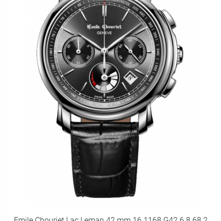
Emile Chouriet Lac Leman 42 mm 16.1168.G42.6.8.68.2