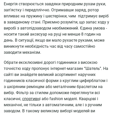
Енергія створюється завдяки природним рухам руки,
зап'ястку і передпліччю. Отримавши заряд, ротор
впливає на пружину і шестерінки, чим підтримує виріб
в заведеному стані. Приємно розуміти, що запас ходу у
виробі з автопідзаводом необмежений. Єдина умова -
носити такий аксесуар на руці не менше 8 годин на
день. В ситуації, якщо ви мало рухаєте руками, може
виникнути необхідність час від часу самостійно
заводити механізм.
Обрати ексклюзивні дорогі годинники з високою
точністю ходу пропонує інтернет-магазин “Шатель”. На
сайті ви знайдете великий асортимент наручних
годинників класичної форми з круглим циферблатом і
з шкіряним ремінцем або металічним браслетом на
вибір. Фільтр за стилем допоможе переглянути всі
класичні,
спортивн
і або fashion моделі. Кварцові і
механічні, не тільки з автоматичним, але і з ручним
заводом. В такому великому виборі моделей ви