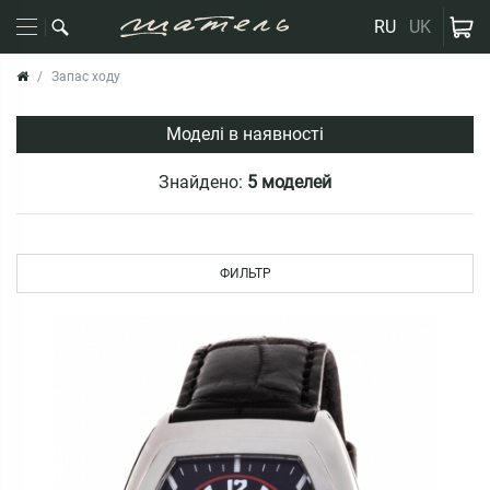
RU
UK
Запас ходу
Моделі в наявності
Знайдено:
5 моделей
ФИЛЬТР