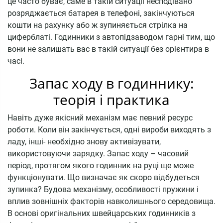
це часто буває, саме в такій ситуації несподівано
розряджається батарея в телефоні, закінчуються
кошти на рахунку або ж зупиняється стрілка на
циферблаті. Годинники з автопідзаводом гарні тим, що
вони не залишать вас в такій ситуації без орієнтира в
часі.
Запас ходу в годиннику:
теорія і практика
Навіть дуже якісний механізм має певний ресурс
роботи. Коли він закінчується, одні вироби виходять з
ладу, інші- необхідно знову активізувати,
використовуючи зарядку. Запас ходу – часовий
період, протягом якого годинник на руці ще може
функціонувати. Що визначає як скоро відбудеться
зупинка? Будова механізму, особливості пружини і
вплив зовнішніх факторів навколишнього середовища.
В основі оригінальних швейцарських годинників з