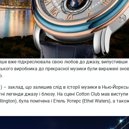
ше вже підкреслювала свою любов до джазу, випустивши лі
ького виробника до прекрасної музики були виражені знов
b.
) – заклад, що залишив слід в історії музики в Нью-Йорксь
і легенди джазу і блюзу. На сцені Cotton Club мав виступи
ington), була помічена і Етель Уотерс (Ethel Waters), а тако