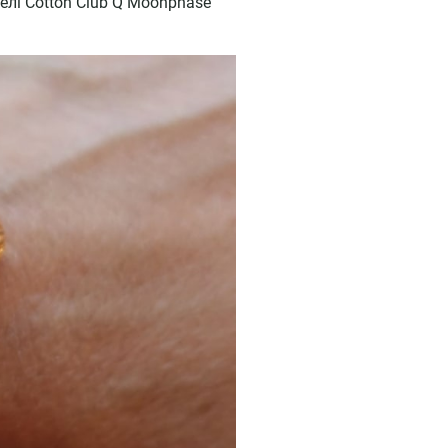
лі Cotton Club Q Moonphase