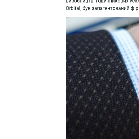
виробництві годинникових ускл
Orbital, був запатентований ф