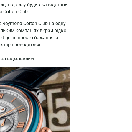
ці під силу будь-яка відстань.
 Cotton Club.
 Reymond Cotton Club на одну
еликим компаніях вкрай рідко
d це не просто бажання, а
их пір проводиться
но відмовились.