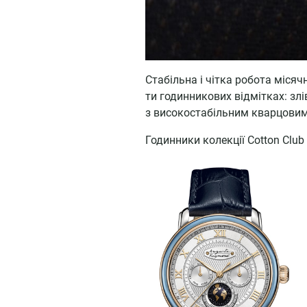
Стабільна і чітка робота місяч
ти годинникових відмітках: злі
з високостабільним кварцови
Годинники колекції Cotton Cl