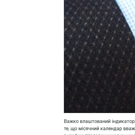
Важко влаштований індикатор в
те, що місячний календар вваж