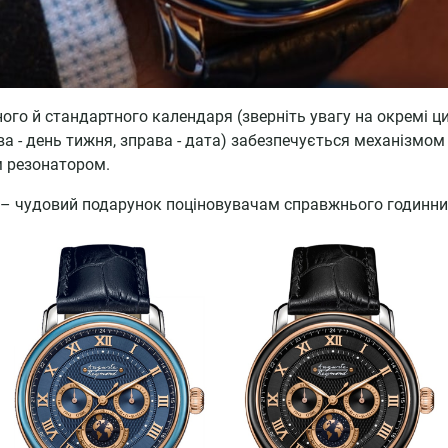
ного й стандартного календаря (зверніть увагу на окремі циф
ва - день тижня, зправа - дата) забезпечується механізмом
м резонатором.
ub – чудовий подарунок поціновувачам справжнього годинн