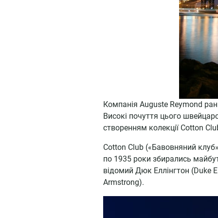
Компанія Auguste Reymond рані
Високі почуття цього швейцарс
створенням колекції Cotton Clu
Cotton Club («Бавовняний клуб»
по 1935 роки збирались майбутн
відомий Дюк Еллінгтон (Duke Ell
Armstrong).