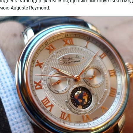
аднень. Календар фаз Місяця, що використовується в моде
ірмою Auguste Reymond.