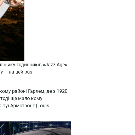
нійку годинників «Jazz Age».
у – на цей раз
кому районі Гарлем, де з 1920
 тоді ще мало кому
ж Луї Армстронг (Louis