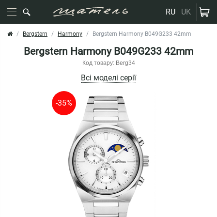
RU
UK
Bergstern
Harmony
Bergstern Harmony B049G233 42mm
Bergstern Harmony B049G233 42mm
Код товару: Berg34
Всі моделі серії
-35%