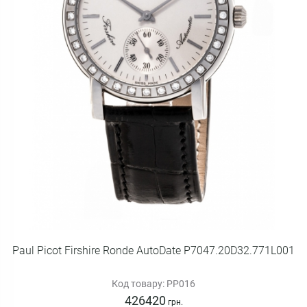
Paul Picot Firshire Ronde AutoDate P7047.20D32.771L001
Код товару: PP016
426420
грн.