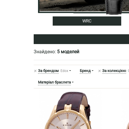
WRC
Знайдено:
5 моделей
+
+
За брендом
Бренд
За колекцією
: Edox
:
Матеріал браслета