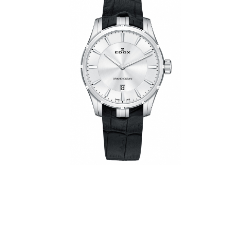
Edox Grand Ocean Slim Line Date
56002 3C AIN
Код товару: ED1537
34730
грн.