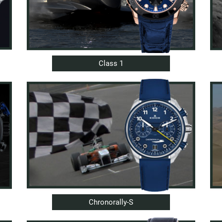
Class 1
Chronorally-S