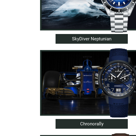
SkyDiver Neptunian
Chronorally