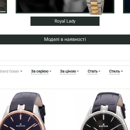
Royal Lady
Моделі в наявності
За серією
За ціною
Стать
Стиль
 Grand Ocean