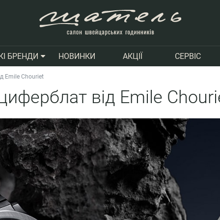
НОВИНКИ
АКЦІЇ
СЕРВІС
КІ БРЕНДИ
 Emile Chouriet
иферблат від Emile Chouri