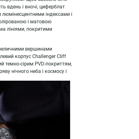
ть вдень і вночі, циферблат
 люмінесцентними індексами і
олірованою і матовою
ма лініями, покритими
 величними вершинами
евий корпус Challenger Cliff
й темно-сірим PVD-покриттям,
яву нічного неба і космосу і