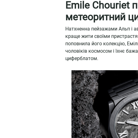
Emile Chouriet 
метеоритний ц
Натхненна пейзажами Альп і ава
краще жити своїми пристрастям
поповнила його колекцію, Еміл
чоловіків космосом і їхнє бажа
циферблатом.