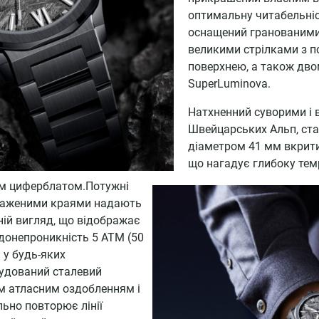
оптимальну читабельніс
оснащений гранованими
великими стрілками з п
поверхнею, а також дво
SuperLuminova.
Натхненний суворими і
Швейцарських Альп, стал
діаметром 41 мм вкрити
що нагадує глибоку темр
им циферблатом.Потужні
вираженими краями надають
ній вигляд, що відображає
донепроникність 5 АТМ (50
ь у будь-яких
удований сталевий
м атласним оздобленням і
ьно повторює лінії