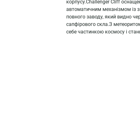
корпусу.Challenger Cliff осна
автоматичним механізмом із з
повного заводу, який видно че
сапфірового скла.З метеоритом 
себе частинкою космосу і стан