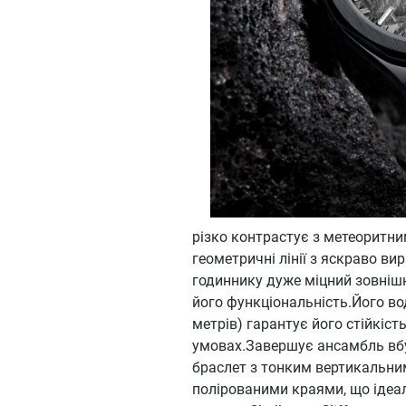
різко контрастує з метеоритн
геометричні лінії з яскраво 
годиннику дуже міцний зовніш
його функціональність.Його во
метрів) гарантує його стійкіст
умовах.Завершує ансамбль вб
браслет з тонким вертикальни
полірованими краями, що ідеал