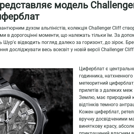
представляє модель Challenger 
иферблат
нтюрним духом альпіністів, колекція Challenger Cliff ство
и в дорогоцінні моменти, що належать тільки їм. За допом
ь Шур'є відводить погляд далеко за горизонт, до зірок. Б
ння досліджувати весь всесвіт у новій версії Challenger Cli
Циферблат є центральн
годинника, натхненного
метеоритний циферблат,
прилетів з далеких меж
Землю, має природний к
відтінків темного антрац
Кожен циферблат, ретел
вручну досвідченими ма
виняткову красу, абсолю
прикрашений власним в