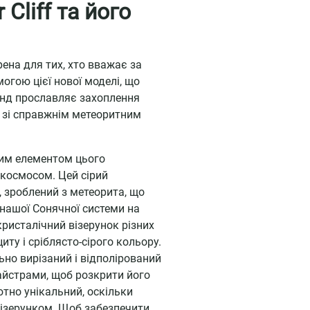
Cliff та його
рена для тих, хто вважає за
огою цієї нової моделі, що
ренд прославляє захоплення
ff зі справжнім метеоритним
им елементом цього
 космосом. Цей сірий
 зроблений з метеорита, що
 нашої Сонячної системи на
ристалічний візерунок різних
иту і сріблясто-сірого кольору.
ьно вирізаний і відполірований
йстрами, щоб розкрити його
тно унікальний, оскільки
ізерунком. Щоб забезпечити