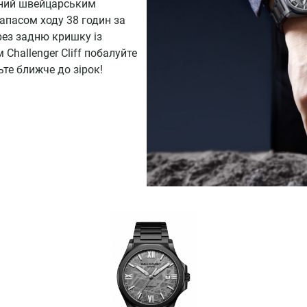
щений швейцарським
апасом ходу 38 годин за
рез задню кришку із
Challenger Cliff побалуйте
ьте ближче до зірок!