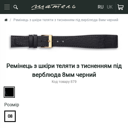
RU
UK
Ремінець з шкіри теляти з тисненням під верблюда 8мм черний
Ремінець з шкіри теляти з тисненням під
верблюда 8мм черний
Код товару 879
Розмiр
08