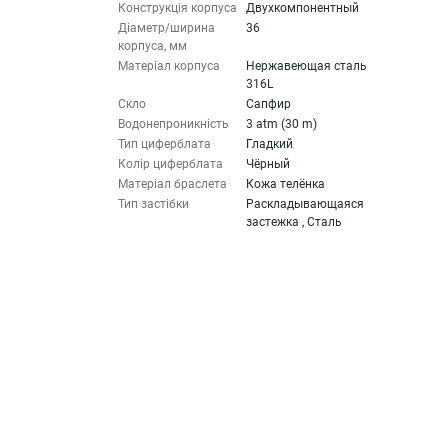
Конструкція корпуса
Двухкомпонентный
Діаметр/ширина
36
корпуса, мм
Матеріал корпуса
Нержавеющая сталь
316L
Скло
Сапфир
Водонепроникність
3 atm (30 m)
Тип циферблата
Гладкий
Колір циферблата
Чёрный
Матеріал браслета
Кожа телёнка
Тип застібки
Раскладывающаяся
застежка , Сталь