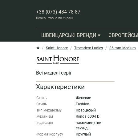
+38 (073) 484 78 87
Безкоштовно по Україні
ШВЕЙЦАРСЬКІ БРЕНДИ
ЄВРОПЕЙСЬ
Saint Honore
Trocadero Ladies
36 mm Medium
Всі моделі серії
Характеристики
Стать
Женские
Стиль
Fashion
Тип механізму
Кварцевый
Механізм
Ronda 6004 D
Індикація
часы/минуты/
секунды
Форма корпусу
Круглый