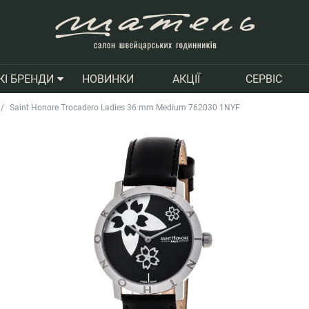
НОВИНКИ
АКЦІЇ
СЕРВІС
КІ БРЕНДИ
Saint Honore Trocadero Ladies 36 mm Medium 762030 1NYF