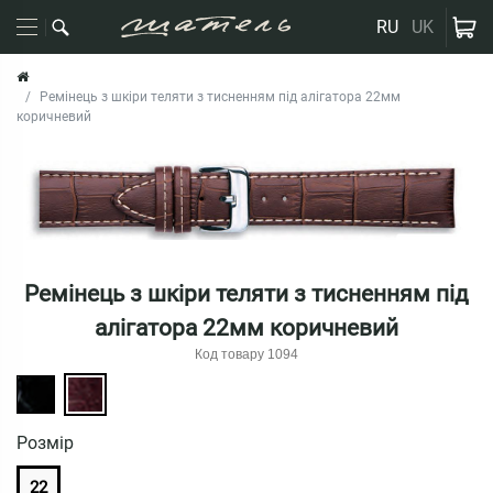
RU
UK
Ремінець з шкіри теляти з тисненням під алігатора 22мм
коричневий
Ремінець з шкіри теляти з тисненням під
алігатора 22мм коричневий
Код товару 1094
Розмiр
22