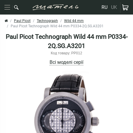
RU
UK
Paul Picot
Technograph
Wild 44 mm
Paul Picot Technograph Wild 44 mm P0334-2Q.SG.A3201
Paul Picot Technograph Wild 44 mm P0334-
2Q.SG.A3201
Код товару: PP012
Всі моделі серії