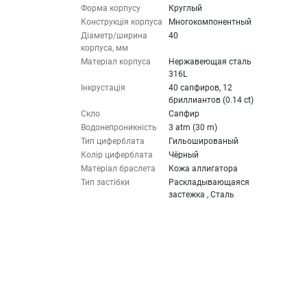
Форма корпусу
Круглый
Конструкція корпуса
Многокомпонентный
Діаметр/ширина
40
корпуса, мм
Матеріал корпуса
Нержавеющая сталь
316L
Інкрустація
40 сапфиров, 12
бриллиантов (0.14 ct)
Скло
Сапфир
Водонепроникність
3 atm (30 m)
Тип циферблата
Гильошированый
Колір циферблата
Чёрный
Матеріал браслета
Кожа аллигатора
Тип застібки
Раскладывающаяся
застежка , Сталь