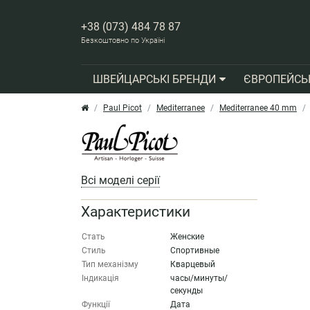
+38 (073) 484 78 87
Безкоштовно по Україні
ШВЕЙЦАРСЬКІ БРЕНДИ
ЄВРОПЕЙСЬ
Paul Picot
Mediterranee
Mediterranee 40 mm
Всі моделі серії
Характеристики
Стать
Женские
Стиль
Спортивные
Тип механізму
Кварцевый
Індикація
часы/минуты/
секунды
Функції
Дата