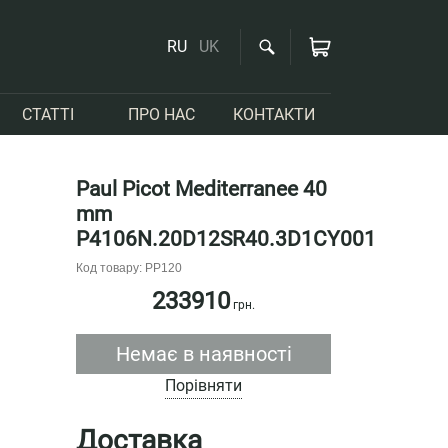
RU
UK
СТАТТІ
ПРО НАС
КОНТАКТИ
Paul Picot Mediterranee 40
mm
P4106N.20D12SR40.3D1CY001
Код товару: PP120
233910
грн.
Немає в наявності
Порівняти
Доставка