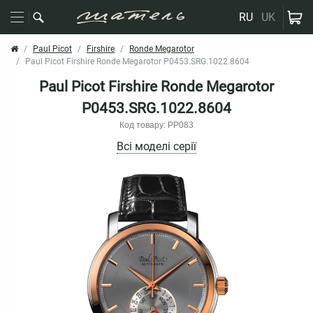
RU
UK
Paul Picot
Firshire
Ronde Megarotor
Paul Picot Firshire Ronde Megarotor P0453.SRG.1022.8604
Paul Picot Firshire Ronde Megarotor
P0453.SRG.1022.8604
Код товару: PP083
Всі моделі серії