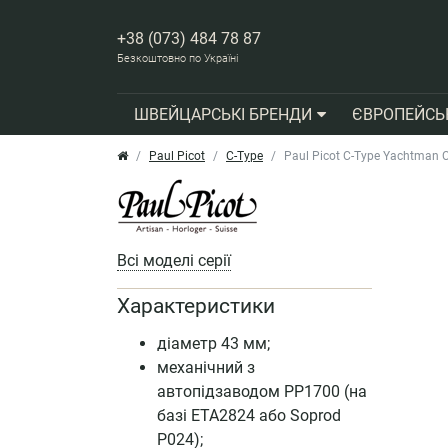
+38 (073) 484 78 87
Безкоштовно по Україні
ШВЕЙЦАРСЬКІ БРЕНДИ
ЄВРОПЕЙСЬ
Paul Picot
C-Type
Paul Picot C-Type Yachtman
Всі моделі серії
Характеристики
діаметр 43 мм;
механічний з
автопідзаводом PP1700 (на
базі ЕТА2824 або Soprod
P024);