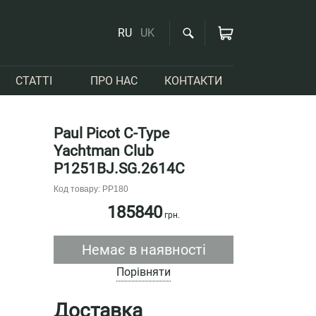
RU
UK
СТАТТІ
ПРО НАС
КОНТАКТИ
Paul Picot C-Type
Yachtman Club
P1251BJ.SG.2614C
Код товару: PP180
185840
грн.
Немає в наявності
Порівняти
Доставка