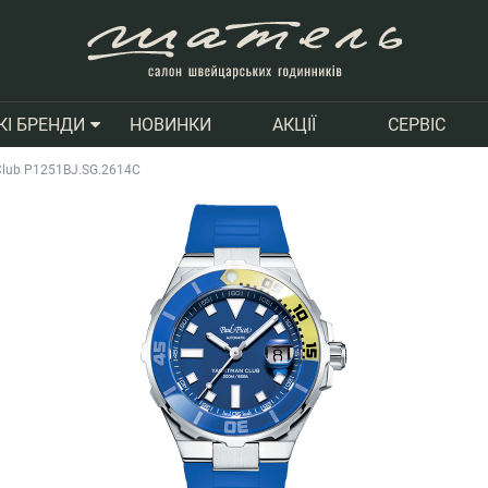
НОВИНКИ
АКЦІЇ
СЕРВІС
КІ БРЕНДИ
 Club P1251BJ.SG.2614C