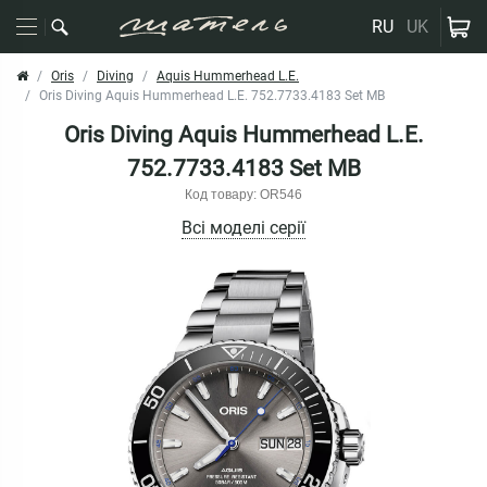
RU
UK
Oris
Diving
Aquis Hummerhead L.E.
Oris Diving Aquis Hummerhead L.E. 752.7733.4183 Set MB
Oris Diving Aquis Hummerhead L.E.
752.7733.4183 Set MB
Код товару: OR546
Всі моделі серії