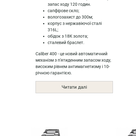
запас ходу 120 годин.
сапфірове скло;
вологозахист до 300м;
корпус з нержавіючої сталі
316L;
обідок з 18К золота;
сталевий браслет.
Caliber 400 - це новий автоматичний
механізм з п'ятиденним запасом ходу,
високим рівнем антимагнетизму і 10-
річною гарантією.
Читати далі