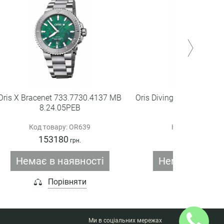
4137 MB
Oris Diving Aquis Date 733.7730.4135
Oris Diving
MB 8.24.05PEB
M
Код товару: OR535
Ко
140990
грн.
ті
Немає в наявності
Порівняти
Ми в соціальних мережах