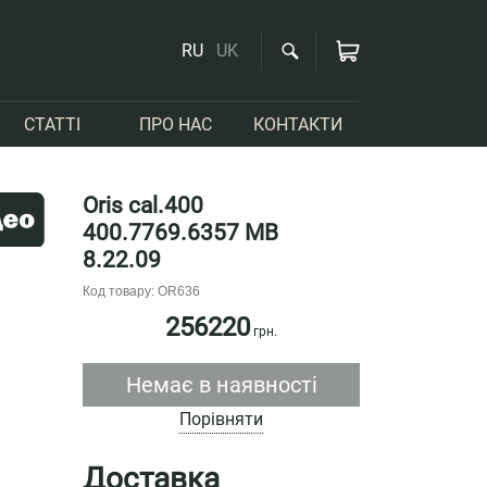
RU
UK
СТАТТІ
ПРО НАС
КОНТАКТИ
Oris cal.400
400.7769.6357 MB
8.22.09
Код товару: OR636
256220
грн.
Немає в наявності
Порівняти
Доставка