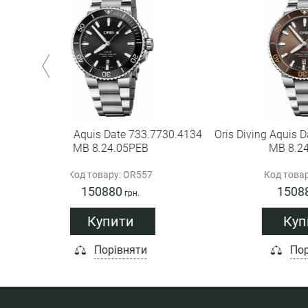
 733.7730.4134
Oris Diving Aquis Date 733.7730.4152
Ori
PEB
MB 8.24.05PEB
R557
Код товару: OR559
150880
н.
грн.
Купити
яти
Порівняти