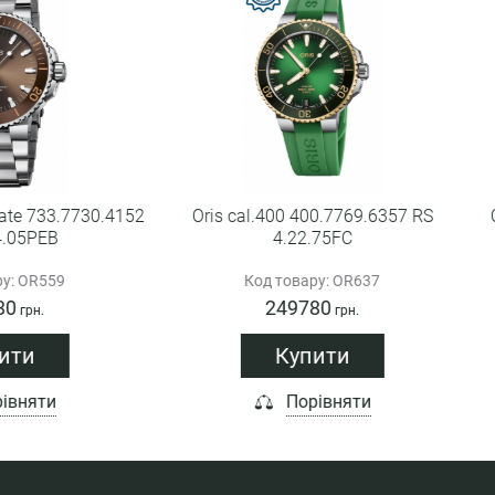
s cal.400 400.7769.6357 RS
Oris X Bracenet 733.7730.
4.22.75FC
8.24.05PEB
Код товару: OR637
Код товару: OR639
249780
153180
грн.
грн.
Купити
Немає в наявнос
Порівняти
Порівняти