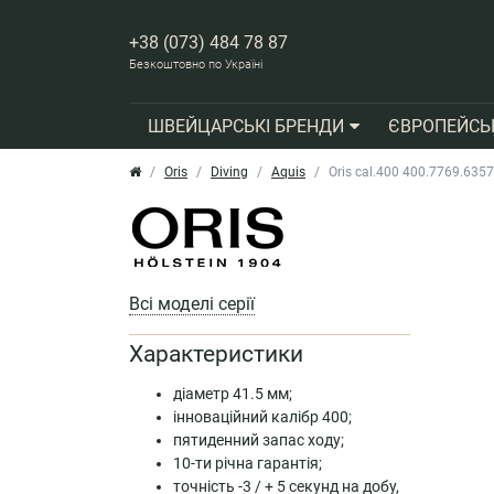
+38 (073) 484 78 87
Безкоштовно по Україні
ШВЕЙЦАРСЬКІ БРЕНДИ
ЄВРОПЕЙСЬ
Oris
Diving
Aquis
Oris cal.400 400.7769.635
Всі моделі серії
Характеристики
діаметр 41.5 мм;
інноваційний калібр 400;
пятиденний запас ходу;
10-ти річна гарантія;
точність -3 / + 5 секунд на добу,