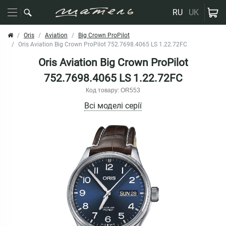
RU
UK
Oris
Aviation
Big Crown ProPilot
Oris Aviation Big Crown ProPilot 752.7698.4065 LS 1.22.72FC
Oris Aviation Big Crown ProPilot
752.7698.4065 LS 1.22.72FC
Код товару: OR553
Всі моделі серії