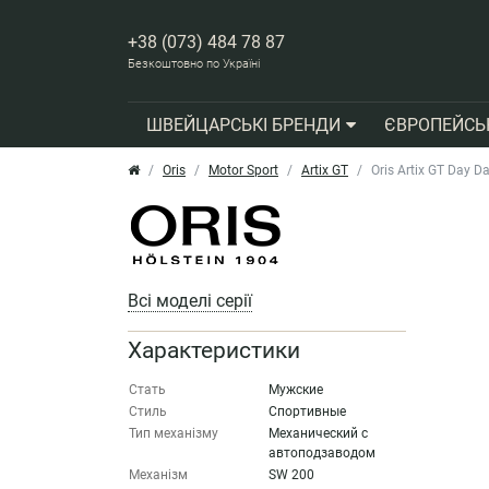
+38 (073) 484 78 87
Безкоштовно по Україні
ШВЕЙЦАРСЬКІ БРЕНДИ
ЄВРОПЕЙСЬ
Oris
Motor Sport
Artix GT
Oris Artix GT Day 
Всі моделі серії
Характеристики
Стать
Мужские
Стиль
Спортивные
Тип механізму
Механический с
автоподзаводом
Механізм
SW 200