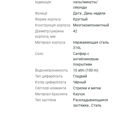
Індикація
часы/минуты/
секунды
Функції
Дата , День недели
Форма корпусу
Круглый
Конструкція корпуса
Многокомпонентный
Діаметр/ширина
42
корпуса, мм
Матеріал корпуса
Нержавеющая сталь
316L
Скло
Сапфир с
антибликовым
покрытием
Водонепроникність
10 atm (100 m)
Тип циферблата
Гладкий
Колір циферблата
Чёрный
Світлові елементи
Стрелки и метки
Матеріал браслета
Каучук
Тип застібки
Раскладывающаяся
застежка , Сталь