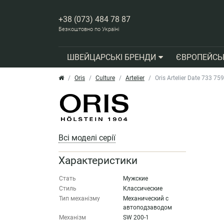
+38 (073) 484 78 87
Безкоштовно по Україні
ШВЕЙЦАРСЬКІ БРЕНДИ
ЄВРОПЕЙСЬ
Oris
Culture
Artelier
Oris Artelier Date 733 7
Всі моделі серії
Характеристики
Стать
Мужские
Стиль
Классические
Тип механізму
Механический с
автоподзаводом
Механізм
SW 200-1