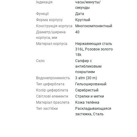
Індикація
часы/минуты/
секунды
Функції
Дата
Форма корпусу
Круглый
Конструкція корпуса
Многокомпонентный
Діаметр/ширина
40
корпуса, мм
Матеріал корпуса
Нержавеющая сталь
316L, Розовое золото
18k
Скло
Сапфир с
антибликовым
покрытием
Водонепроникність
3 atm (30 m)
Тип циферблата
Гильошированый
Колір циферблата
Серебристый
Світлові елементи
Стрелки и метки
Матеріал браслета
Кожа телёнка
Тип застібки
Раскладывающаяся
застежка, Сталь