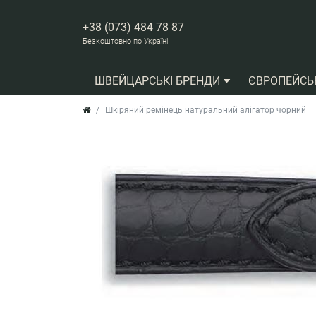
+38 (073) 484 78 87
Безкоштовно по Україні
ШВЕЙЦАРСЬКІ БРЕНДИ
ЄВРОПЕЙСЬ
Шкіряний ремінець натуральний алігатор чорний