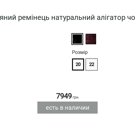
яний ремінець натуральний алігатор ч
Розмiр
20
22
7949
грн.
есть в наличии