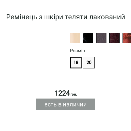
Ремінець з шкіри теляти лакований
Розмiр
18
20
1224
грн.
есть в наличии