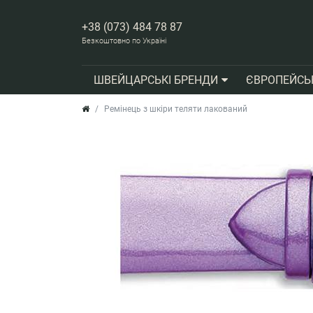
+38 (073) 484 78 87
Безкоштовно по Україні
ШВЕЙЦАРСЬКІ БРЕНДИ
ЄВРОПЕЙСЬ
Ремінець з шкіри теляти лакований