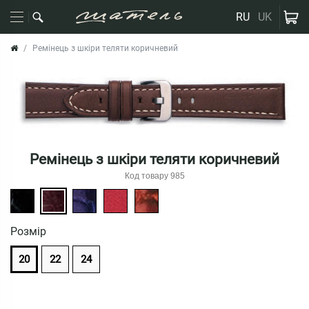
RU
UK
Ремінець з шкіри теляти коричневий
Ремінець з шкіри теляти коричневий
Код товару 985
Розмiр
20
22
24