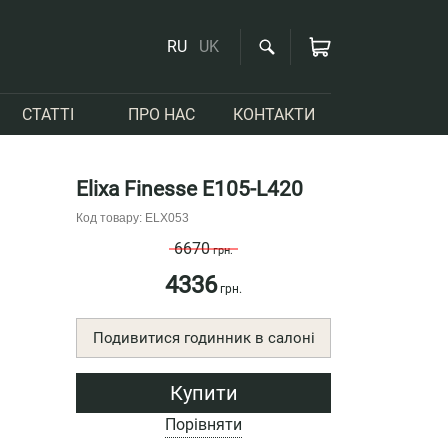
RU
UK
СТАТТІ
ПРО НАС
КОНТАКТИ
Elixa Finesse E105-L420
Код товару: ELX053
6670
грн.
4336
грн.
Подивитися годинник в салоні
Купити
Порівняти