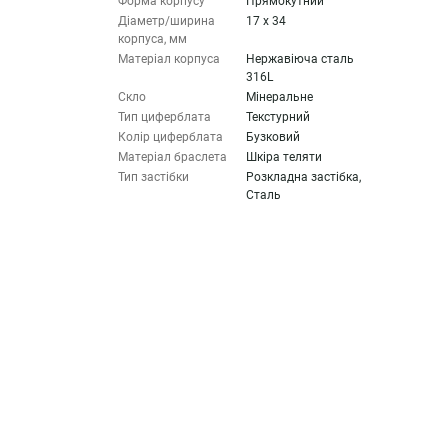
Форма корпусу
Прямокутний
Діаметр/ширина
17 x 34
корпуса, мм
Матеріал корпуса
Нержавіюча сталь
316L
Скло
Мінеральне
Тип циферблата
Текстурний
Колір циферблата
Бузковий
Матеріал браслета
Шкіра теляти
Тип застібки
Розкладна застібка,
Сталь