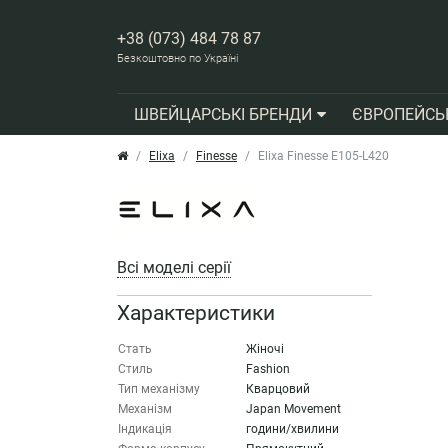
+38 (073) 484 78 87
Безкоштовно по Україні
ШВЕЙЦАРСЬКІ БРЕНДИ
ЄВРОПЕЙСЬ
Elixa
Finesse
Elixa Finesse E105-L420
Всі моделі серії
Характеристики
Стать
Жіночі
Стиль
Fashion
Тип механізму
Кварцовий
Механізм
Japan Movement
Індикація
години/хвилини