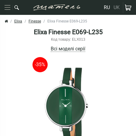
RU
UK
Elixa
Finesse
Elixa Finesse E069-L235
Elixa Finesse E069-L235
Код товару: ELX013
Всі моделі серії
-35%