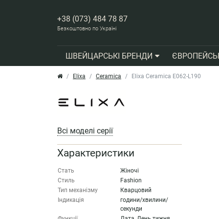
+38 (073) 484 78 87
Безкоштовно по Україні
ШВЕЙЦАРСЬКІ БРЕНДИ
ЄВРОПЕЙСЬ
Elixa
Ceramica
Elixa Ceramica E062-L190
Всі моделі серії
Характеристики
Стать
Жіночі
Стиль
Fashion
Тип механізму
Кварцовий
Індикація
години/хвилини/
секунди
Функції
Дата, День тижня