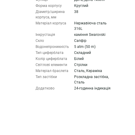
Форма корпусу
Круглий
Діаметр/ширина
38
корпуса, мм
Матеріал корпуса
Нержавіюча сталь
316L
Інкрустація
каміння Swarovski
Скло
Сапфір
Водонепроникність
5 atm (50 m)
Тип циферблата
Складний
Колір циферблата
Білий
Світлові елементи
Стрілки
Матеріал браслета
Сталь, Кераміка
Тип застібки
Розкладна застібка,
Сталь
Додатково
24-годинна індикація