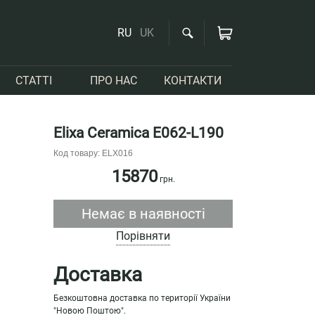
RU
UK
СТАТТІ
ПРО НАС
КОНТАКТИ
Elixa Ceramica E062-L190
Код товару: ELX016
15870
грн.
Немає в наявності
Порівняти
Доставка
Безкоштовна доставка по території України
"Новою Поштою".