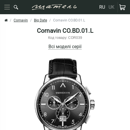
RU
UK
Cornavin
Big Date
Cornavin CO.BD.01.L
Cornavin CO.BD.01.L
Код товару: COR039
Всі моделі серії