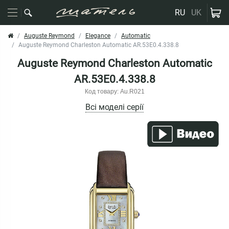
RU
UK
Auguste Reymond
Elegance
Automatic
Auguste Reymond Charleston Automatic AR.53E0.4.338.8
Auguste Reymond Charleston Automatic
AR.53E0.4.338.8
Код товару: Au.R021
Всі моделі серії