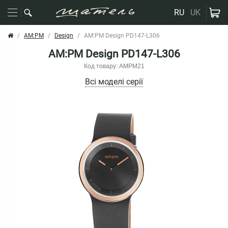
RU
UK
AM:PM
Design
AM:PM Design PD147-L306
AM:PM Design PD147-L306
Код товару: AMPM21
Всі моделі серії