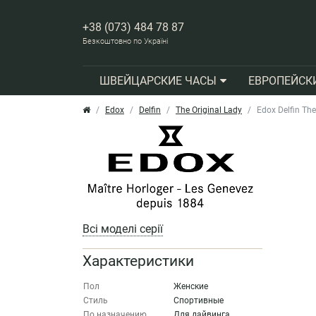
+38 (073) 484 78 87
Безкоштовно по Україні
ШВЕЙЦАРСКИЕ ЧАСЫ
ЕВРОПЕЙСК
Edox
Delfin
The Original Lady
Edox Delfin Th
Всі моделі серії
Характеристики
Пол
Женские
Стиль
Спортивные
По назначению
Для дайвинга