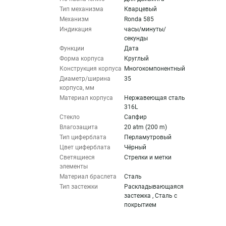
Тип механизма
Кварцевый
Механизм
Ronda 585
Индикация
часы/минуты/
секунды
Функции
Дата
Форма корпуса
Круглый
Конструкция корпуса
Многокомпонентный
Диаметр/ширина
35
корпуса, мм
Материал корпуса
Нержавеющая сталь
316L
Стекло
Сапфир
Влагозащита
20 atm (200 m)
Тип циферблата
Перламутровый
Цвет циферблата
Чёрный
Светящиеся
Стрелки и метки
элементы
Материал браслета
Сталь
Тип застежки
Раскладывающаяся
застежка , Сталь с
покрытием