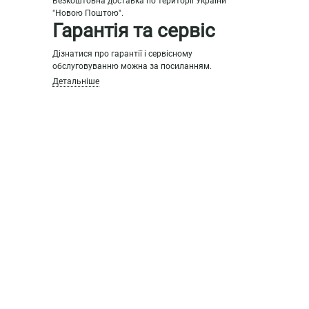
Безкоштовна доставка по території України
"Новою Поштою".
Гарантія та сервіс
Дізнатися про гарантії і сервісному
обслуговуванню можна за посиланням.
Детальніше