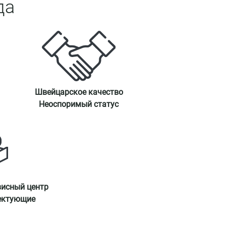
да
Швейцарское качество
Неоспоримый статус
висный центр
ектующие