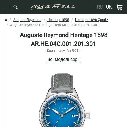
RU
UK
Auguste Reymond
Heritage 1898
Heritage 1898 Quartz
Auguste Reymond Heritage 1898 AR.HE.04Q.001.201.301
Auguste Reymond Heritage 1898
AR.HE.04Q.001.201.301
Код товару: Au.R041
Всі моделі серії